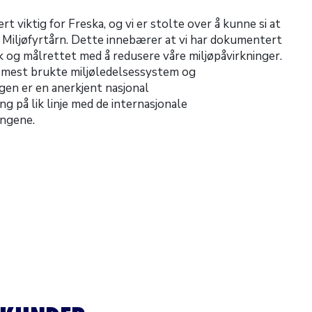
t viktig for Freska, og vi er stolte over å kunne si at
rt Miljøfyrtårn. Dette innebærer at vi har dokumentert
k og målrettet med å redusere våre miljøpåvirkninger.
mest brukte miljøledelsessystem og
ngen er en anerkjent nasjonal
ng på lik linje med de internasjonale
ingene.