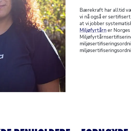
Bærekraft har alltid vær
vi nå også er sertifise
at vi jobber systematis
Miljøfyrtårn
er Norges 
Miljøfyrtårnsertifiseri
miljøsertifiseringsordni
miljøsertifiseringsordn