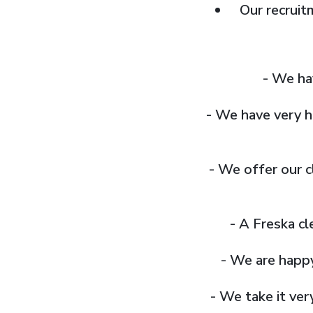
Our recruit
- We ha
- We have very h
- We offer our c
- A Freska cl
- We are happy
- We take it ver