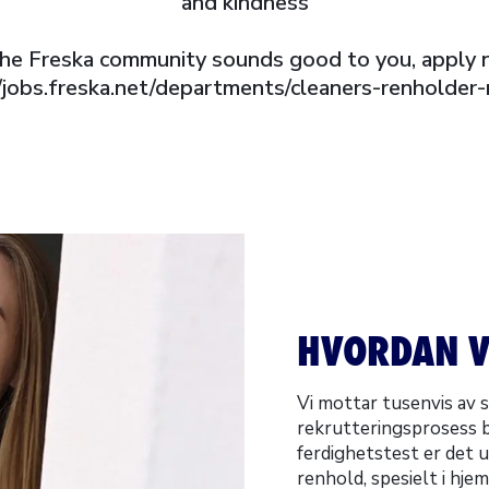
and kindness
 the Freska community sounds good to you, apply 
//jobs.freska.net/departments/cleaners-renholder
HVORDAN V
Vi mottar tusenvis av 
rekrutteringsprosess b
ferdighetstest er det u
renhold, spesielt i hje