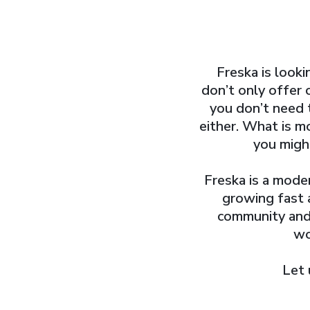
Freska is look
don’t only offer 
you don’t need 
either. What is mo
you migh
Freska is a mode
growing fast 
community and 
wo
Let 