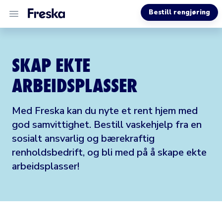
Bestill rengjøring
VÅRE TJENESTER
SKAP EKTE
OM OSS
ARBEIDSPLASSER
HJELP
Med Freska kan du nyte et rent hjem med
god samvittighet. Bestill vaskehjelp fra en
sosialt ansvarlig og bærekraftig
renholdsbedrift, og bli med på å skape ekte
arbeidsplasser!