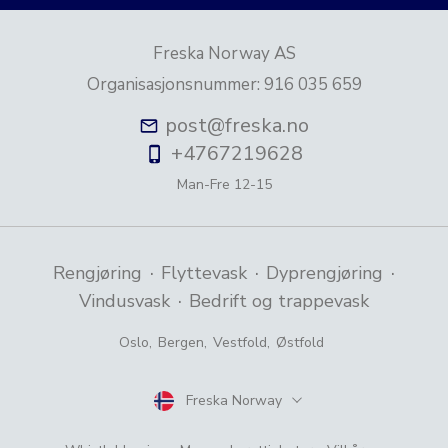
Freska Norway AS
Organisasjonsnummer
:
916 035 659
post@freska.no
+4767219628
Man-Fre
12-15
·
·
·
Rengjøring
Flyttevask
Dyprengjøring
·
Vindusvask
Bedrift og trappevask
Oslo
,
Bergen
,
Vestfold
,
Østfold
Freska Norway
Land