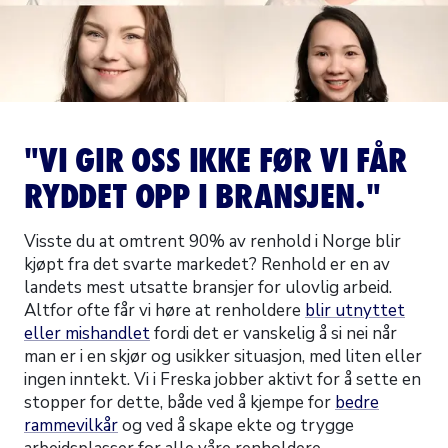
"VI GIR OSS IKKE FØR VI FÅR
RYDDET OPP I BRANSJEN."
Visste du at omtrent 90% av renhold i Norge blir
kjøpt fra det svarte markedet? Renhold er en av
landets mest utsatte bransjer for ulovlig arbeid.
Altfor ofte får vi høre at renholdere
blir utnyttet
eller mishandlet
fordi det er vanskelig å si nei når
man er i en skjør og usikker situasjon, med liten eller
ingen inntekt. Vi i Freska jobber aktivt for å sette en
stopper for dette, både ved å kjempe for
bedre
rammevilkår
og ved å skape ekte og trygge