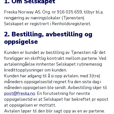
1. Om Selskapet
Freska Norway AS. Org. nr 916 035 659, tilbyr bl.a.
rengjøring av næringslokaler (Tjenesten).
Selskapet er registrert i Renholdsregisteret.
2. Bestilling, avbestilling og
oppsigelse
Kunden er bundet av bestilling av Tjenesten når det
foreligger en skriftlig kontrakt mellom partene. Ved
avtaleinngåelse innhenter Selskapet rutinemessig
kredittopplysninger om kunden.
Kunden har adgang til å si opp avtalen, med 3(tre)
måneders oppsigelsestid regnet fra den siste dag i
måneden oppsigelsen ble sendt. Avbestilling skjer til
post@freska.no
. En forutsetning for nevnte
oppsigelsestid er at Selskapet har bekreftet pr epost
at oppsigelsen er mottatt.
Avtalen løper til den blir sagt opp av en av partene.