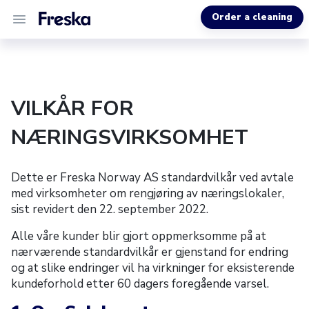
Order a cleaning
ALL SERVICES
VILKÅR FOR
ABOUT US
NÆRINGSVIRKSOMHET
HELP
Dette er Freska Norway AS standardvilkår ved avtale
med virksomheter om rengjøring av næringslokaler,
sist revidert den 22. september 2022.
Alle våre kunder blir gjort oppmerksomme på at
nærværende standardvilkår er gjenstand for endring
og at slike endringer vil ha virkninger for eksisterende
kundeforhold etter 60 dagers foregående varsel.