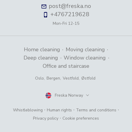
post@freska.no
+4767219628
Mon-Fri
12-15
·
·
Home cleaning
Moving cleaning
·
·
Deep cleaning
Window cleaning
Office and staircase
Oslo
,
Bergen
,
Vestfold
,
Østfold
Freska Norway
Country
·
·
·
Whistleblowing
Human rights
Terms and conditions
·
Cookie preferences
Privacy policy