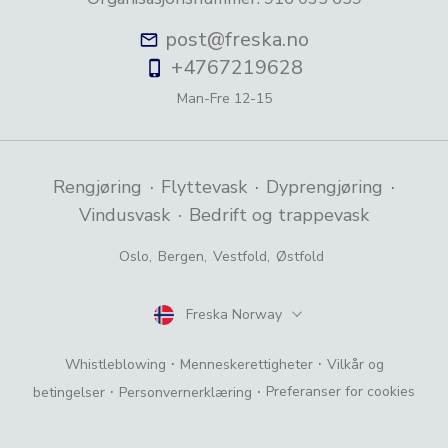
post@freska.no
+4767219628
Man-Fre
12-15
·
·
·
Rengjøring
Flyttevask
Dyprengjøring
·
Vindusvask
Bedrift og trappevask
Oslo
,
Bergen
,
Vestfold
,
Østfold
Freska Norway
Land
·
·
Whistleblowing
Menneskerettigheter
Vilkår og
·
·
Preferanser for cookies
betingelser
Personvernerklæring