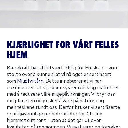
KJÆRLIGHET FOR VÅRT FELLES
HJEM
Bærekraft har alltid vært viktig for Freska, og vi er
stolte over å kunne si at vi nå også er sertifisert
som
Miljøfyrtårn
. Dette innebærer at vi har
dokumentert at vi jobber systematisk og målrettet
med å redusere våre miljøpåvirkninger. Vi bryr oss
om planeten og ønsker å vare på naturen og
menneskene rundt oss. Derfor bruker vi sertifiserte
og miljøvennlige renholdsmidler for å holde
hjemmet ditt rent - uten at det går ut over
kvaliteten på rengjøringen. Vi evaluerer og forsøker