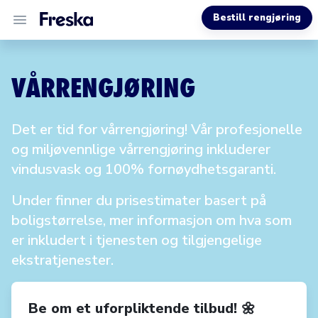
Bestill rengjøring
VÅRE TJENESTER
VÅRRENGJØRING
OM OSS
Det er tid for vårrengjøring! Vår profesjonelle
HJELP
og miljøvennlige vårrengjøring inkluderer
vindusvask og 100% fornøydhetsgaranti.
Under finner du prisestimater basert på
boligstørrelse, mer informasjon om hva som
er inkludert i tjenesten og tilgjengelige
ekstratjenester.
Be om et uforpliktende tilbud! 🌼