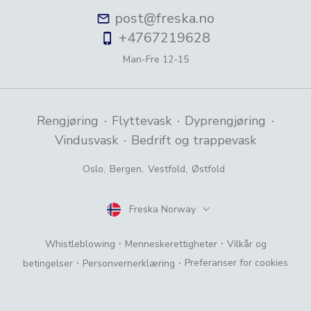
post@freska.no
+4767219628
Man-Fre
12-15
·
·
·
Rengjøring
Flyttevask
Dyprengjøring
·
Vindusvask
Bedrift og trappevask
Oslo
,
Bergen
,
Vestfold
,
Østfold
Freska Norway
Land
·
·
Whistleblowing
Menneskerettigheter
Vilkår og
·
·
Preferanser for cookies
betingelser
Personvernerklæring