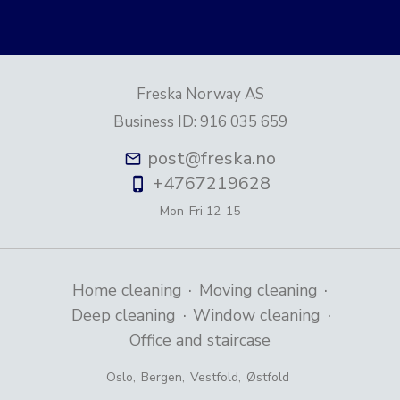
Freska Norway AS
Business ID
:
916 035 659
post@freska.no
+4767219628
Mon-Fri
12-15
·
·
Home cleaning
Moving cleaning
·
·
Deep cleaning
Window cleaning
Office and staircase
Oslo
,
Bergen
,
Vestfold
,
Østfold