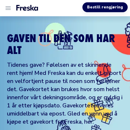
Bestill rengjøring
VÅRE TJENESTER
GAVEN TIL DEN SOM HAR
OM OSS
ALT
HJELP
Tidenes gave? Følelsen av et skinnende
rent hjem! Med Freska kan du enkelt gi bort
en velfortjent pause til noen som fortjener
det. Gavekortet kan brukes hvor som helst
innenfor vårt dekningsområde, og er gyldig i
1 år etter kjøpsdato. Gavekortet leveres
umiddelbart via epost. Gled en venn ved å
kjøpe et gavekort fra Freska,
her
.