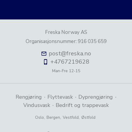
Freska Norway AS
Organisasjonsnummer
:
916 035 659
post@freska.no
+4767219628
Man-Fre
12-15
·
·
·
Rengjøring
Flyttevask
Dyprengjøring
·
Vindusvask
Bedrift og trappevask
Oslo
,
Bergen
,
Vestfold
,
Østfold