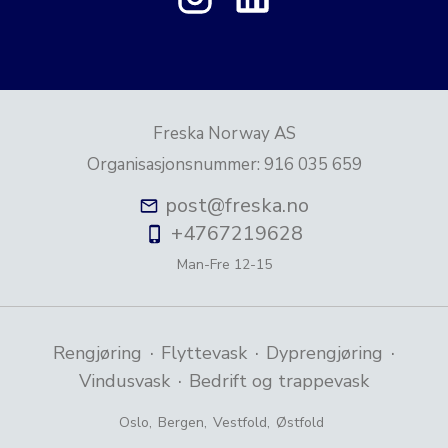
Freska Norway AS
Organisasjonsnummer
:
916 035 659
post@freska.no
+4767219628
Man-Fre
12-15
·
·
·
Rengjøring
Flyttevask
Dyprengjøring
·
Vindusvask
Bedrift og trappevask
Oslo
,
Bergen
,
Vestfold
,
Østfold