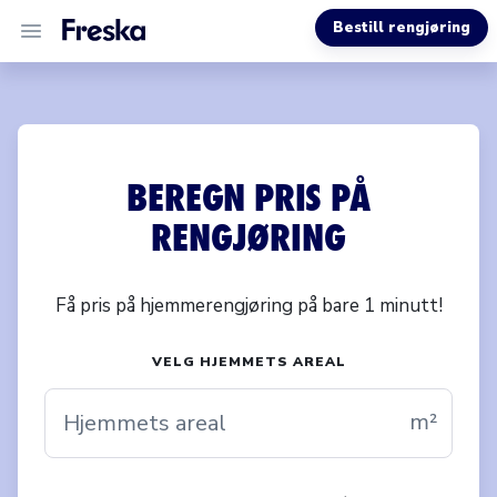
Bestill rengjøring
VÅRE TJENESTER
OM OSS
BEREGN PRIS PÅ
RENGJØRING
HJELP
Få pris på hjemmerengjøring på bare 1 minutt!
VELG HJEMMETS AREAL
m²